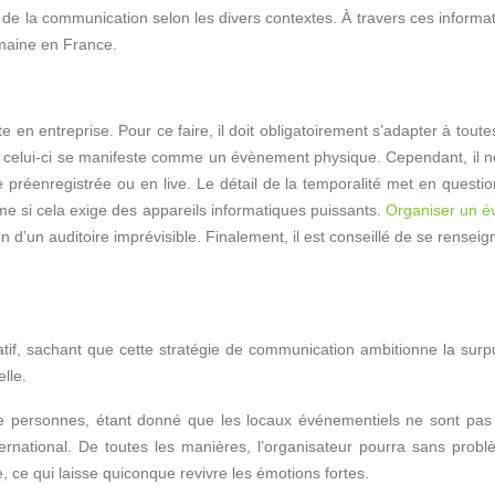
 de la communication selon les divers contextes. À travers ces informa
aine en France.
e en entreprise. Pour ce faire, il doit obligatoirement s’adapter à tou
celui-ci se manifeste comme un évènement physique. Cependant, il néces
préenregistrée ou en live. Le détail de la temporalité met en questio
ême si cela exige des appareils informatiques puissants.
Organiser un é
ention d’un auditoire imprévisible. Finalement, il est conseillé de se re
if, sachant que cette stratégie de communication ambitionne la surpuis
lle.
us de personnes, étant donné que les locaux événementiels ne sont p
ternational. De toutes les manières, l’organisateur pourra sans problè
 ce qui laisse quiconque revivre les émotions fortes.