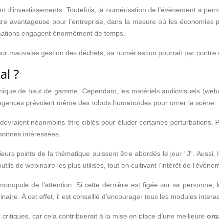
 d’investissements. Toutefois, la numérisation de l’évènement a permi
tre avantageuse pour l’entreprise, dans la mesure où les économies p
animations engagent énormément de temps.
r mauvaise gestion des déchets, sa numérisation pourrait par contre 
al ?
chnique de haut de gamme. Cependant, les matériels audiovisuels (w
nes agences prévoient même des robots humanoïdes pour orner la scène.
evraient néanmoins être ciblés pour éluder certaines perturbations. Pour
rsonnes intéressées.
rs points de la thématique puissent être abordés le jour “J”. Aussi,
tils de webinaire les plus utilisés, tout en cultivant l’intérêt de l’évène
monopole de l’attention. Si cette dernière est figée sur sa personne, le
re. À cet effet, il est conseillé d’encourager tous les modules interac
ritiques, car cela contribuerait à la mise en place d’une meilleure
org