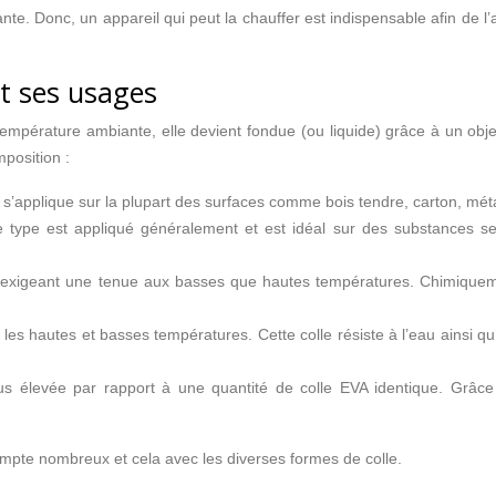
e. Donc, un appareil qui peut la chauffer est indispensable afin de l’
et ses usages
mpérature ambiante, elle devient fondue (ou liquide) grâce à un objet 
mposition :
e s’applique sur la plupart des surfaces comme bois tendre, carton, méta
type est appliqué généralement et est idéal sur des substances sen
 exigeant une tenue aux basses que hautes températures. Chimiquement
les hautes et basses températures. Cette colle résiste à l’eau ainsi qu’
us élevée par rapport à une quantité de colle EVA identique. Grâce 
pte nombreux et cela avec les diverses formes de colle.