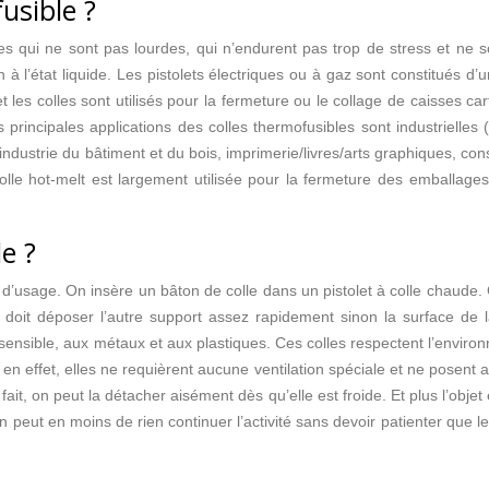
fusible ?
s qui ne sont pas lourdes, qui n’endurent pas trop de stress et ne 
n à l’état liquide. Les pistolets électriques ou à gaz sont constitués d
 les colles sont utilisés pour la fermeture ou le collage de caisses cart
es principales applications des colles thermofusibles sont industriell
dustrie du bâtiment et du bois, imprimerie/livres/arts graphiques, const
le hot-melt est largement utilisée pour la fermeture des emballages 
e ?
é d’usage. On insère un bâton de colle dans un pistolet à colle chaude. 
on doit déposer l’autre support assez rapidement sinon la surface de 
 sensible, aux métaux et aux plastiques. Ces colles respectent l’envir
n effet, elles ne requièrent aucune ventilation spéciale et ne posent au
t, on peut la détacher aisément dès qu’elle est froide. Et plus l’objet est p
 on peut en moins de rien continuer l’activité sans devoir patienter que 