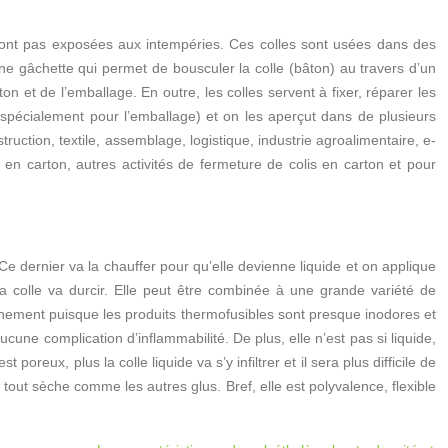
sont pas exposées aux intempéries. Ces colles sont usées dans des
’une gâchette qui permet de bousculer la colle (bâton) au travers d’un
on et de l’emballage. En outre, les colles servent à fixer, réparer les
es (spécialement pour l’emballage) et on les aperçut dans de plusieurs
ruction, textile, assemblage, logistique, industrie agroalimentaire, e-
en carton, autres activités de fermeture de colis en carton et pour
Ce dernier va la chauffer pour qu’elle devienne liquide et on applique
la colle va durcir. Elle peut être combinée à une grande variété de
onnement puisque les produits thermofusibles sont presque inodores et
cune complication d’inflammabilité. De plus, elle n’est pas si liquide,
oreux, plus la colle liquide va s’y infiltrer et il sera plus difficile de
le tout sèche comme les autres glus. Bref, elle est polyvalence, flexible